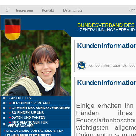
Der 
BUNDESVERBAND DES
- ZENTRALINNUNGSVERBAND (Z
Kundeninformatio
Kundeninformation Bunde
Kundeninformation
- AKTUELLES
+
DER BUNDESVERBAND
Einige erhalten ihn
+
GREMIEN DES BUNDESVERBANDES
Händen ihres 
+
SO FINDEN SIE UNS
+
DATEN UND FAKTEN
Feuerstättenbesc
+
INFORMATIONEN FÜR
VERBRAUCHER
wichtigsten allg
+
ERLÄUTERUNG VON FACHBEGRIFFEN
Dokument zusammen
- IST MEIN BBSF ZERTIFIZIERT?