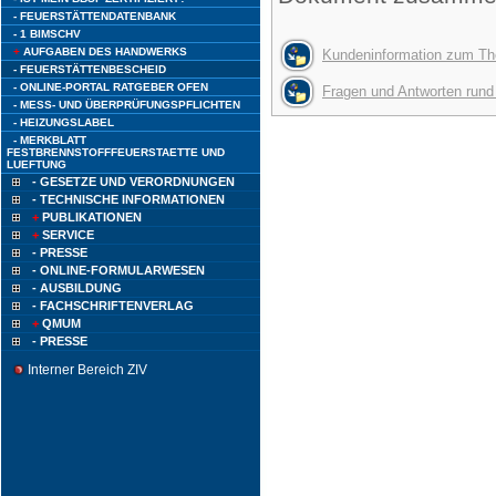
- FEUERSTÄTTENDATENBANK
- 1 BIMSCHV
+
AUFGABEN DES HANDWERKS
Kundeninformation zum Th
- FEUERSTÄTTENBESCHEID
- ONLINE-PORTAL RATGEBER OFEN
Fragen und Antworten run
- MESS- UND ÜBERPRÜFUNGSPFLICHTEN
- HEIZUNGSLABEL
- MERKBLATT
FESTBRENNSTOFFFEUERSTAETTE UND
LUEFTUNG
- GESETZE UND VERORDNUNGEN
- TECHNISCHE INFORMATIONEN
+
PUBLIKATIONEN
+
SERVICE
- PRESSE
- ONLINE-FORMULARWESEN
- AUSBILDUNG
- FACHSCHRIFTENVERLAG
+
QMUM
- PRESSE
Interner Bereich ZIV