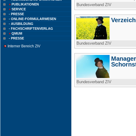
+
PUBLIKATIONEN
Bundesverband ZIV
+
SERVICE
- PRESSE
Verzeich
- ONLINE-FORMULARWESEN
- AUSBILDUNG
- FACHSCHRIFTENVERLAG
+
QMUM
- PRESSE
Bundesverband ZIV
Interner Bereich ZIV
Managem
Schorns
Bundesverband ZIV