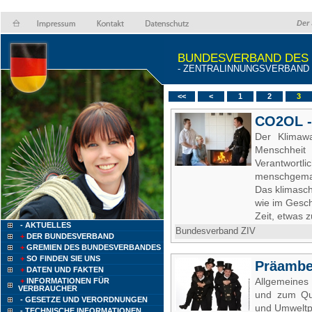
Der 
BUNDESVERBAND DES
- ZENTRALINNUNGSVERBAND (Z
<<
<
1
2
3
CO2OL 
Der Klimawa
Menschheit
Verantwort
menschgemac
Das klimasch
wie im Geschä
Zeit, etwas z
- AKTUELLES
Bundesverband ZIV
+
DER BUNDESVERBAND
+
GREMIEN DES BUNDESVERBANDES
+
SO FINDEN SIE UNS
Präambe
+
DATEN UND FAKTEN
Allgemeines
+
INFORMATIONEN FÜR
VERBRAUCHER
und zum Qua
- GESETZE UND VERORDNUNGEN
und Umwelt
- TECHNISCHE INFORMATIONEN