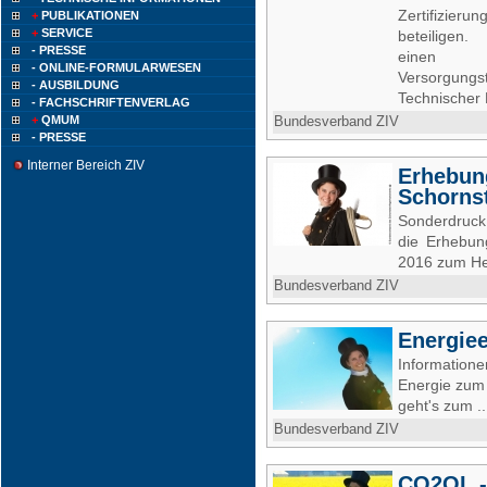
Zertifizie
+
PUBLIKATIONEN
+
SERVICE
beteiligen.
- PRESSE
einen Inge
- ONLINE-FORMULARWESEN
Versorgungst
- AUSBILDUNG
Technischer 
- FACHSCHRIFTENVERLAG
+
QMUM
Bundesverband ZIV
- PRESSE
Interner Bereich ZIV
Erhebun
Schorns
Sonderdruck
die Erhebun
2016 zum He
Bundesverband ZIV
Energiee
Informatio
Energie zum 
geht's zum .
Bundesverband ZIV
CO2OL -