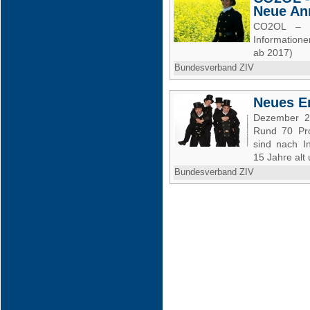
Neue An
CO2OL – 
Information
ab 2017)
Bundesverband ZIV
Neues En
Dezember 20
Rund 70 Pro
sind nach I
15 Jahre alt 
Bundesverband ZIV