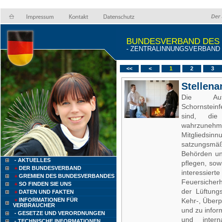
Der 
BUNDESVERBAND DES
- ZENTRALINNUNGSVERBAND (Z
<<
<
1
2
3
Stellena
Die Au
Schornstein
sind, die
wahrzunehm
Mitgliedsin
satzungsmä
Behörden un
- AKTUELLES
pflegen, sow
+
DER BUNDESVERBAND
interessier
+
GREMIEN DES BUNDESVERBANDES
Feuersicher
+
SO FINDEN SIE UNS
der Lüftung
+
DATEN UND FAKTEN
+
INFORMATIONEN FÜR
Kehr-, Überp
VERBRAUCHER
und zu infor
- GESETZE UND VERORDNUNGEN
und inter
- TECHNISCHE INFORMATIONEN